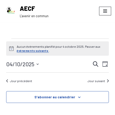
AECF
Aller
L'avenir en commun
au
contenu
Aucun évènements planifié pour 4 octobre 2025. Passer aux
Notice
évènements suivants
.
04/10/2025
Navi
Recherche
RECHE
Jour
de
Sélectionnez
ET
une
vue
Jour précédent
Jour suivant
date.
NAVIGA
Évè
DE
S’abonner au calendrier
VUES