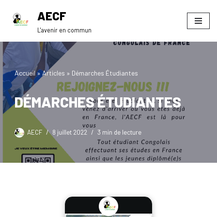
AECF
Aller
L'avenir en commun
au
contenu
Accueil
»
Articles
»
Démarches Étudiantes
DÉMARCHES ÉTUDIANTES
AECF
8 juillet 2022
3 min de lecture