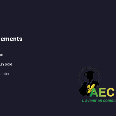
gements
on
un pôle
acter