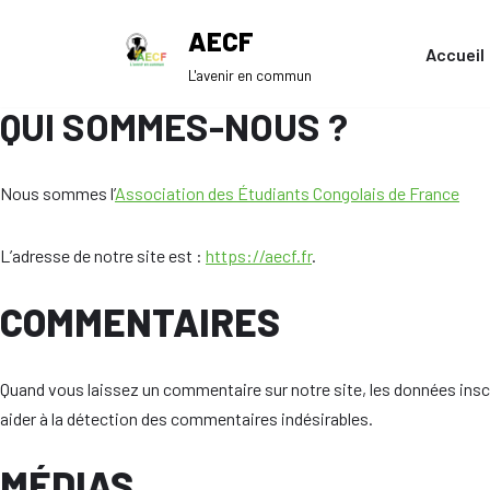
AECF
Accueil
Aller
L'avenir en commun
au
QUI SOMMES-NOUS ?
Nos évévements
contenu
Gala Dipanda 4ème Édition | AECF
Nous sommes l’
Association des Étudiants Congolais de France
L’adresse de notre site est :
https://aecf.fr
.
COMMENTAIRES
Quand vous laissez un commentaire sur notre site, les données inscri
aider à la détection des commentaires indésirables.
MÉDIAS