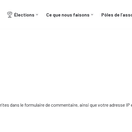
Élections
Ce que nous faisons
Pôles de l’ass
Nos actualités
AECF Inter-réseaux
tes dans le formulaire de commentaire, ainsi que votre adresse IP et