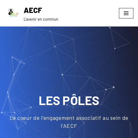
AECF
Aller
L'avenir en commun
au
contenu
LES PÔLES
Le coeur de l’engagement associatif au sein de
l’AECF