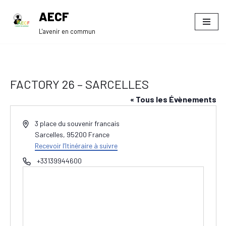
AECF
Aller
L'avenir en commun
au
contenu
FACTORY 26 – SARCELLES
« Tous les Évènements
Adresse
3 place du souvenir francais
Sarcelles
,
95200
France
Recevoir l’Itinéraire à suivre
Téléphone
+33139944600