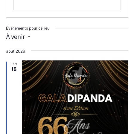
Évènements pour ce lieu
À venir
Sélectionnez
août 2026
une
date.
SAM
15