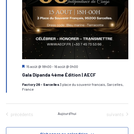
M
15 août @ 18h00
-
16 août @ 0h00
i
Gala Dipanda 4ème Édition | AECF
s
e
Factory 26 - Sarcelles
3 place du souvenir francais, Sarcelles,
n
France
a
v
a
n
t
Évènements
Évènements
précédents
Aujourd’hui
suivants
S’abonner au calendrier