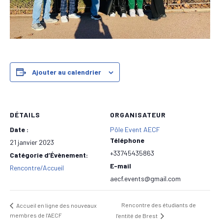
Ajouter au calendrier
DÉTAILS
ORGANISATEUR
Date :
Pôle Event AECF
Téléphone
21 janvier 2023
+33745435863
Catégorie d’Évènement:
E-mail
Rencontre/Accueil
aecf.events@gmail.com
Rencontre des étudiants de
Accueil en ligne des nouveaux
membres de l’AECF
l’entité de Brest