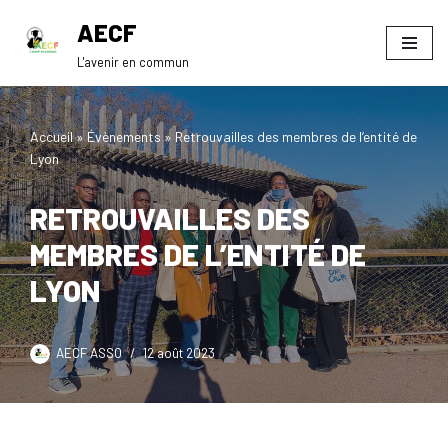
AECF
Aller
L'avenir en commun
au
contenu
Accueil
»
Évènements
»
Retrouvailles des membres de l’entité de
Lyon
RETROUVAILLES DES
MEMBRES DE L’ENTITÉ DE
LYON
AECF ASSO
12 août 2023