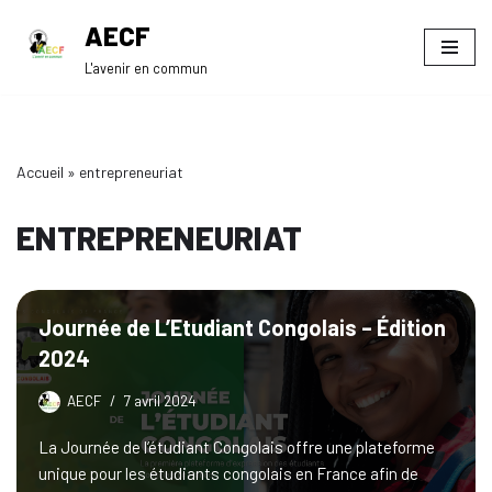
AECF
Aller
L'avenir en commun
au
contenu
Accueil
»
entrepreneuriat
ENTREPRENEURIAT
Journée de L’Etudiant Congolais – Édition
2024
AECF
7 avril 2024
La Journée de l’étudiant Congolais offre une plateforme
unique pour les étudiants congolais en France afin de