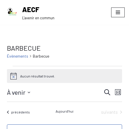
AECF
Aller
L'avenir en commun
au
contenu
BARBECUE
Évènements
Barbecue
Aucun résultat trouvé.
Notice
À venir
Navi
Recherche
RECHE
Liste
de
Sélectionnez
ET
une
vue
Évènements
Aujourd’hui
suivants
Évènements
précédents
date.
NAVIGA
Évè
DE