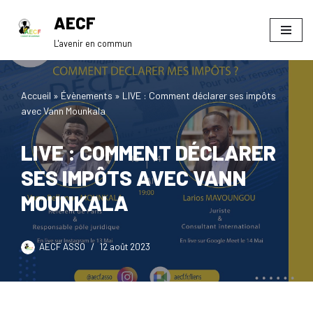
AECF
Aller
L'avenir en commun
au
contenu
Accueil
»
Évènements
»
LIVE : Comment déclarer ses impôts
avec Vann Mounkala
LIVE : COMMENT DÉCLARER
SES IMPÔTS AVEC VANN
MOUNKALA
AECF ASSO
12 août 2023