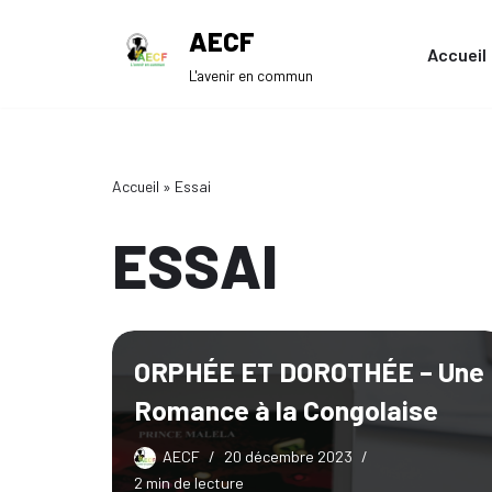
AECF
Accueil
Aller
L'avenir en commun
au
Nos évévements
contenu
Gala Dipanda 4ème Édition | AECF
Accueil
»
Essai
ESSAI
ORPHÉE ET DOROTHÉE – Une
Romance à la Congolaise
AECF
20 décembre 2023
2 min de lecture