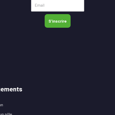
S'inscrire
gements
on
un pôle