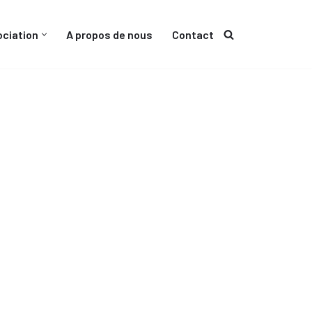
ociation
A propos de nous
Contact
Vie étudiante
Démarches Étudiantes